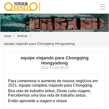
العربية
বাংলা ভাষার
English
Español
casa
>
notícia
>
equipe viajando para Chongqing Hongyadong
CASA
equipe viajando para Chongqing
PRODUTOS
Hongyadong
2022-12-03 09:29
NOTÍCIA
CASO
Para comemorar o aumento de nossos negócios em
2021, equipe completa viajando para Chongqing
SHOW DE FÁBRICA
Boa vida de trabalho árduo, Desta curta viagem,
Percebemos uma boa vida de trabalho árduo.
Então aproveite a viagem e relaxe
FALE CONOSCO