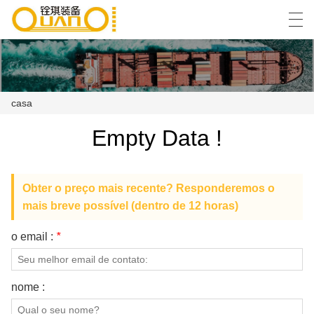
العربية
বাংলা ভাষার
English
Español
casa
Empty Data !
CASA
PRODUTOS
Obter o preço mais recente? Responderemos o
NOTÍCIA
mais breve possível (dentro de 12 horas)
CASO
o email :
*
SHOW DE FÁBRICA
nome :
FALE CONOSCO