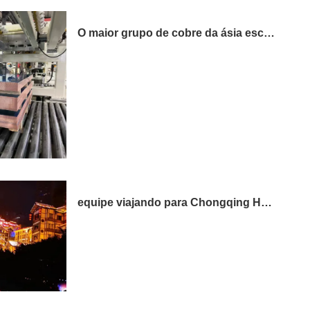
O maior grupo de cobre da ásia escolhe 3 linhas de nós
equipe viajando para Chongqing Hongyadong