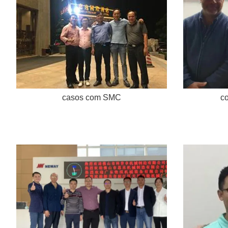
casos com SMC
co