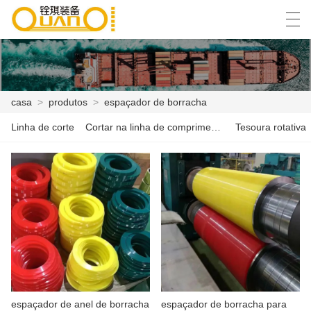
العربية
বাংলা ভাষার
English
Español
casa
>
produtos
>
espaçador de borracha
Linha de corte
Cortar na linha de comprimento
Tesoura rotativa
CASA
PRODUTOS
NOTÍCIA
CASO
SHOW DE FÁBRICA
FALE CONOSCO
espaçador de anel de borracha
espaçador de borracha para