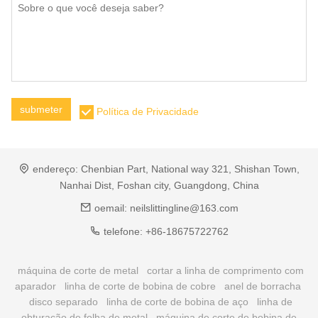
submeter
Política de Privacidade
endereço:
Chenbian Part, National way 321, Shishan Town,
Nanhai Dist, Foshan city, Guangdong, China
oemail:
neilslittingline@163.com
telefone:
+86-18675722762
máquina de corte de metal
cortar a linha de comprimento com
aparador
linha de corte de bobina de cobre
anel de borracha
disco separado
linha de corte de bobina de aço
linha de
obturação de folha de metal
máquina de corte de bobina de