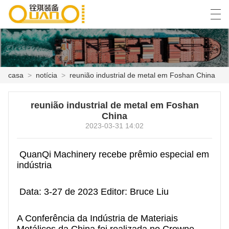
العربية
বাংলা ভাষার
English
Español
casa
>
notícia
>
reunião industrial de metal em Foshan China
CASA
reunião industrial de metal em Foshan
China
PRODUTOS
2023-03-31 14:02
NOTÍCIA
QuanQi Machinery recebe prêmio especial em
indústria
CASO
SHOW DE FÁBRICA
Data: 3-27 de 2023 Editor: Bruce Liu
FALE CONOSCO
A Conferência da Indústria de Materiais
Metálicos da China foi realizada no Crowne