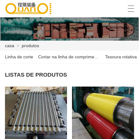
العربية
বাংলা ভাষার
English
Español
casa
>
produtos
Linha de corte
Cortar na linha de comprimento
Tesoura rotativa
CASA
PRODUTOS
LISTAS DE PRODUTOS
NOTÍCIA
CASO
SHOW DE FÁBRICA
FALE CONOSCO