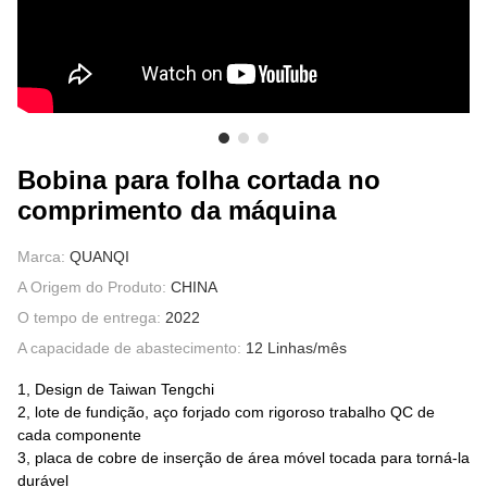
SOBRE NÓS
Bobina para folha cortada no
comprimento da máquina
Marca:
QUANQI
A Origem do Produto:
CHINA
O tempo de entrega:
2022
A capacidade de abastecimento:
12 Linhas/mês
1, Design de Taiwan Tengchi
2, lote de fundição, aço forjado com rigoroso trabalho QC de
cada componente
3, placa de cobre de inserção de área móvel tocada para torná-la
durável