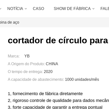
NOTÍCIA
CASO
SHOW DE FÁBRICA
FAL
obina de aço
cortador de círculo para
Marca:
YB
A Origem do Produto:
CHINA
O tempo de entrega:
2020
A capacidade de abastecimento:
1000 unidades/mês
1, fornecimento de fábrica diretamente
2, rigoroso controle de qualidade para dados mecân
3, forte capacidade de garantir a entrega pontual