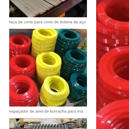
faca de corte para corte de bobina de aço
espaçador de anel de borracha para máquina de corte